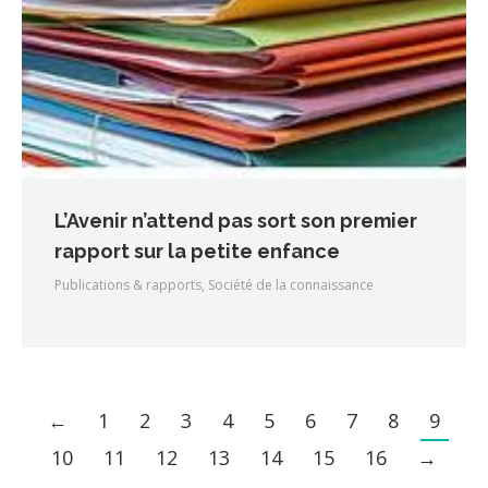
L’Avenir n’attend pas sort son premier
rapport sur la petite enfance
Publications & rapports
,
Société de la connaissance
←
1
2
3
4
5
6
7
8
9
10
11
12
13
14
15
16
→