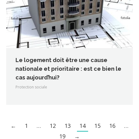
Le logement doit être une cause
nationale et prioritaire : est ce bien le
cas aujourd’hui?
Protection sociale
←
1
…
12
13
14
15
16
…
19
→