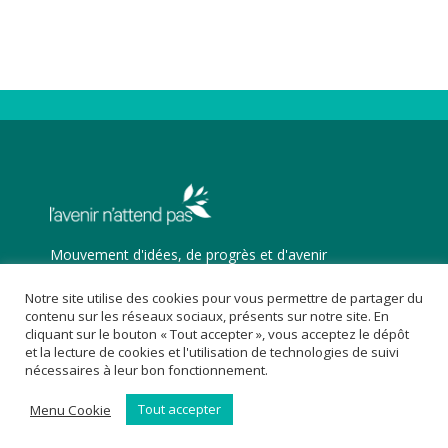
Mouvement d'idées, de progrès et d'avenir
Trouvez nous sur :
Notre site utilise des cookies pour vous permettre de partager du
Facebook
X
YouTube
contenu sur les réseaux sociaux, présents sur notre site. En
page
page
page
cliquant sur le bouton « Tout accepter », vous acceptez le dépôt
et la lecture de cookies et l'utilisation de technologies de suivi
opens
opens
opens
nécessaires à leur bon fonctionnement.
in
in
in
new
new
new
© 2012-2024. L'avenir n'attend pas
Tout accepter
Menu Cookie
window
window
window
Mentions légales