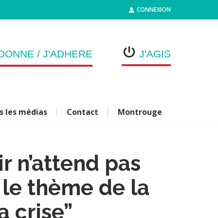
CONNEXION
DONNE / J'ADHERE
J'AGIS
s les médias
Contact
Montrouge
r n’attend pas
 le thème de la
a crise”