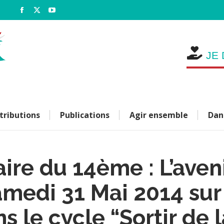
e
Facebook
X
YouTube
page
page
page
opens
opens
opens
in
in
in
JE 
new
new
new
window
window
window
tributions
Publications
Agir ensemble
Dan
ire du 14ème : L’aveni
amedi 31 Mai 2014 sur
 le cycle “Sortir de l