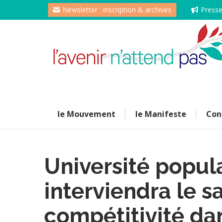
Newsletter : inscription & archives
Press
le Mouvement
le Manifeste
Con
Université popula
interviendra le s
compétitivité dans