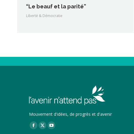
“Le beauf et la parité”
Liberté & Démocratie
Mouvement d'idées, de progrès et d'avenir
Trouvez nous sur :
Facebook
X
YouTube