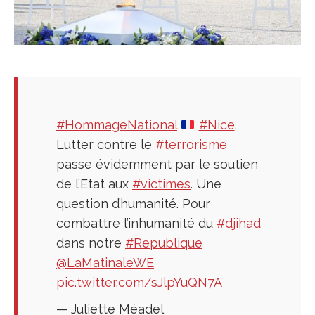
#HommageNational
#Nice
.
Lutter contre le
#terrorisme
passe évidemment par le soutien
de l’Etat aux
#victimes
. Une
question d’humanité. Pour
combattre l’inhumanité du
#djihad
dans notre
#Republique
@LaMatinaleWE
pic.twitter.com/sJlpYuQN7A
— Juliette Méadel