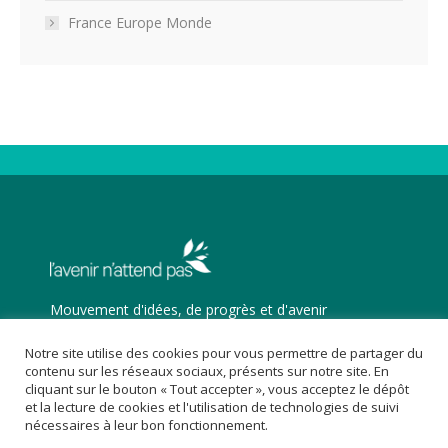
France Europe Monde
Mouvement d'idées, de progrès et d'avenir
Trouvez nous sur :
Notre site utilise des cookies pour vous permettre de partager du
Facebook
X
YouTube
contenu sur les réseaux sociaux, présents sur notre site. En
page
page
page
cliquant sur le bouton « Tout accepter », vous acceptez le dépôt
et la lecture de cookies et l'utilisation de technologies de suivi
opens
opens
opens
nécessaires à leur bon fonctionnement.
in
in
in