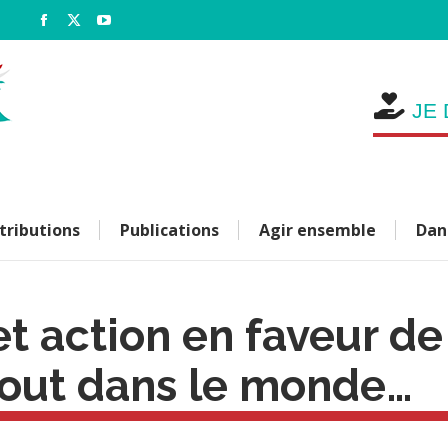
e
Facebook
X
YouTube
page
page
page
opens
opens
opens
in
in
in
JE 
new
new
new
window
window
window
tributions
Publications
Agir ensemble
Dan
 action en faveur de 
out dans le monde…