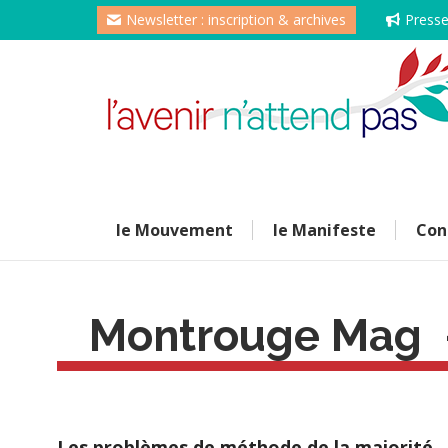
Newsletter : inscription & archives
Press
le Mouvement
le Manifeste
Con
Montrouge Mag –
Les problèmes de méthode de la majorité