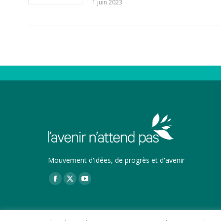
1 juin 2023
Mouvement d'idées, de progrès et d'avenir
Trouvez nous sur :
Facebook
X
YouTube
page
page
page
opens
opens
opens